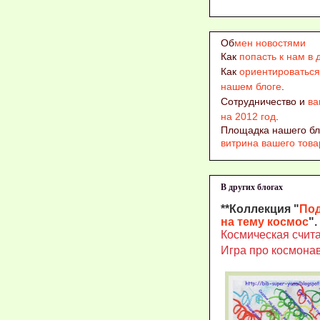
Об
мен новостями
Как
попасть к нам в 
Как
ориентироваться
нашем блоге
.
Сотрудничество и
ва
на 2012 год
.
Площадка нашего бл
витрина вашего това
В других блогах
**Коллекция "
По
на тему космос
".
Космическая счит
Игра про космона