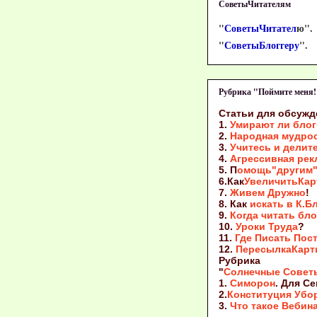
СоветыЧитателям
"
СоветыЧитател
ю".
"
СоветыБлоггеру
".
Рубрика "Поймите меня!
Статьи для обсужд
1.
Умирают ли блог
2.
Народная мудро
3.
Учитесь и делит
4.
Агрессивная рек
5. П
омощь"другим"
6.Как
УвеличитьКар
7.
Живем Дружно
!
8. Как
искать в К.Б
9.
Когда читать бл
10.
Уроки Труда
?
11.
Где Писать Пос
12.
ПересылкаКарт
Рубрика
"
Солнечные Совет
1.
Симорон
. Для С
2.
Конституция Убо
3.
Что такое Вебин