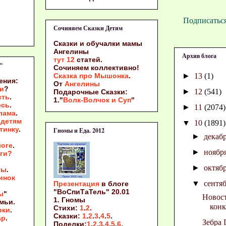
Подписатьс
Сочиняем Сказки Детям
сооб
Сказки и обучалки
мамы
Ангелины
Архив блога
тут 12
статей.
"
Сочиняем коллективно!
►
13
(1)
Сказка про Мышонка
.
ения:
От
Ангелины
и
?
►
12
(541)
Подарочные Сказки:
сть
.
1."
Волк-Волчок и Суп
"
есь
.
►
11
(2074)
лама
.
детям
▼
10
(1891)
тинку
.
Гномы и Еда. 2012
►
декаб
логе
.
►
ноябр
оги?
►
октяб
ты
.
инок
▼
сентя
Презентация
в блоге
"ВоСпиТаТель" 20.01
ы
"
Новост
1. Гномы
емьи.
конк
Стихи:
1
.
2
.
рки
.
Сказки:
1
.
2
.
3
.
4
.
5
.
ар
.
Зебра 
Поделки:
1
.
2
.
3
.
4
.
5
.
6
.