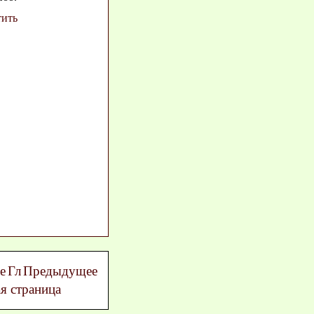
тить
е
Гл
Предыдущее
ая страница