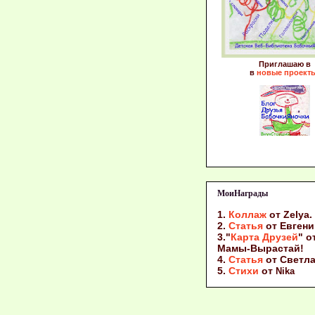
Приглашаю в
в
новые проект
МоиНаграды
1.
Коллаж
от Zelya.
2.
Статья
от Евгени
3."
Карта Друзей
" о
Мамы-Вырастай!
4.
Статья
от Светл
5.
Стихи
от
Nika