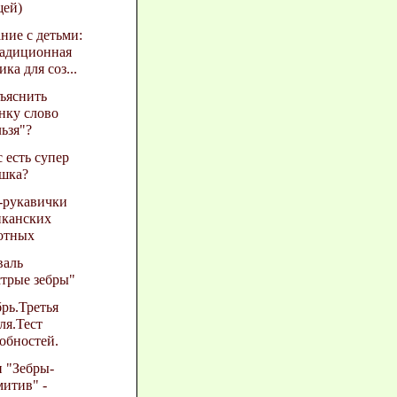
щей)
ние с детьми:
радиционная
ика для соз...
ъяснить
нку слово
ьзя"?
с есть супер
шка?
-рукавички
иканских
отных
валь
трые зебры"
рь.Третья
ля.Тест
обностей.
 "Зебры-
итив" -