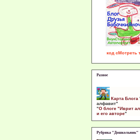
код сМотреть т
Разное
Карта Блога
алфавит"
"
О блоге "Иврит а
и его авторе
"
Рубрика "Дошкольник"