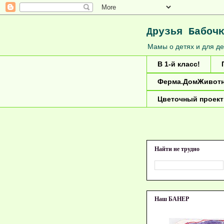
Друзья Бабоч
Мамы о детях и для де
В 1-й класс!
Ферма.ДомЖивотн
Цветочный проект
Найти не трудно
Наш БАНЕР