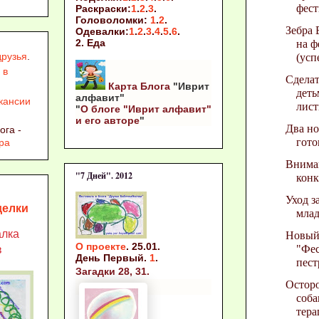
фест
Раскраски:
1
.
2
.
3
.
Головоломки:
1
.
2
.
Зебра 
Одевалки:
1
.
2
.
3
.
4
.
5
.
6
.
2. Еда
на ф
друзья
.
(усп
 в
Сделат
Карта Блога
"Иврит
деть
алфавит"
кансии
лист
"
О блоге "Иврит алфавит"
и его авторе
"
Два но
ога -
гото
ра
Внима
"7 Дней". 2012
конк
Уход з
делки
мла
алка
Новый
О проекте
. 25.01.
"Фес
в
День Первый.
1
.
пест
Загадки 28, 31.
Осторо
соба
тера