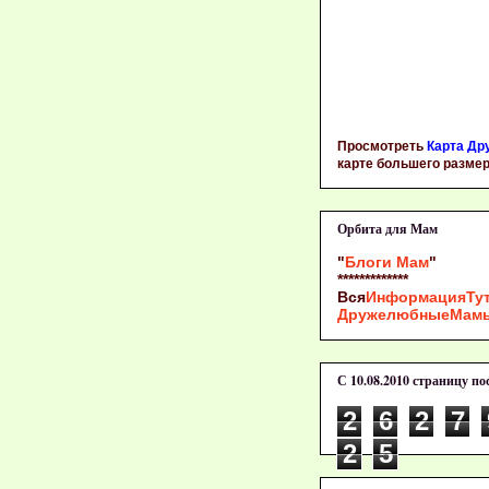
Просмотреть
Карта Др
карте большего разме
Орбита для Мам
"
Блоги Мам
"
*************
Вся
ИнформацияТу
ДружелюбныеМам
С 10.08.2010 страницу п
2
6
2
7
2
5