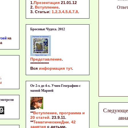
1.
Презентация
21.01.12
2.
Вступление
.
Отве
3. Статьи:
1
.
2
.
3
.
4
.
5
.
6
.
7
.
8
.
Бросовые Чудеса. 2012
узей
на
ра
Представление
.
*************
Вся
информация тут
.
т
.
ы
От 2-х до 4-х. Учим Географию с
мамой Марией
осмотрели
9
Следующе
**
Вступление, программа и
авн
20 статей.
23.9.11.
**
ТематическиеДни. 42
занятия
с детьми.