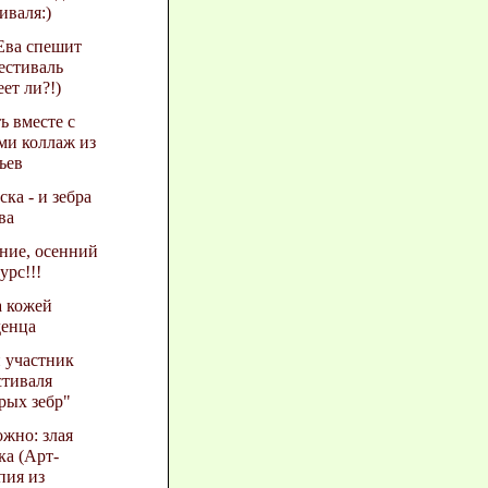
иваля:)
Ева спешит
естиваль
еет ли?!)
ь вместе с
ми коллаж из
ьев
ска - и зебра
ва
ние, осенний
урс!!!
а кожей
денца
 участник
тиваля
рых зебр"
жно: злая
ка (Арт-
пия из