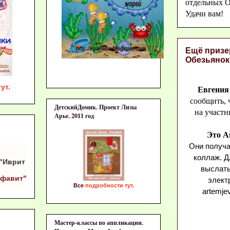
отдельных О
Удачи вам!
Ещё призе
Обезьянок
ут.
Евгения
сообщить, 
ДетскийДомик. Проект Лизы
на участн
Арье. 2011 год
Это А
Они получа
коллаж. Д
"Иврит
выслать
лфавит"
элект
Все
подробности тут.
artemje
Мастер-классы по аппликации.