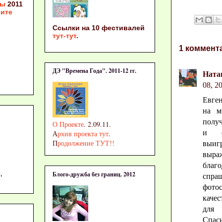
ты
2011
ите
Ссылки на 10 фестивалей
тут-тут
.
1 коммент
ДЭ "Времена Года". 2011-12 гг.
Ната
08, 2
Евге
на м
получ
О Проекте
. 2.09.11.
и е
А
рхив проекта тут
.
П
родолжение ТУТ!!
выиг
выр
бла
.
Блого-дружба без границ. 2012
спр
фото
качес
для
Спас