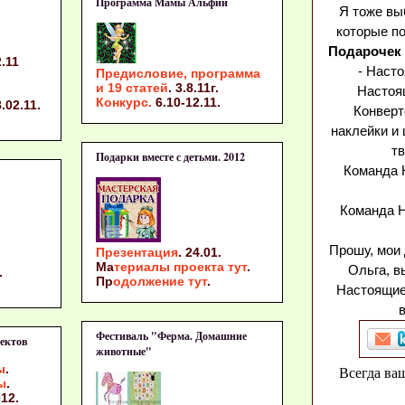
Программа Мамы Альфии
Я тоже вы
которые п
Подарочек
2.11
- Насто
Предисловие, программа
и 19 статей
. 3.8.11г.
Настоящ
Конкурс.
6.10-12.11.
.02.11.
Конверт
наклейки и 
тв
Подарки вместе с детьми. 2012
Команда Н
Команда Н
Прошу, мои 
Презентация
. 24.01.
Ма
териалы проекта тут
.
Ольга, в
.
Пр
одолжение тут
.
Настоящие
в
Фестиваль "Ферма. Домашние
ектов
животные"
ы
.
Всегда ва
ы
.
12.