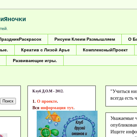
киЯночки
тей.
ПраздникРаскрасок
Рисуем Клеим Размышляем
О Б
ые.
Креатив с Лизой Арье
КомплексныйПроект
Развивающие игры.
Клуб Д.О.М - 2012.
"Учиться ни
всегда есть 
1.
О проекте
.
Вся
информация тут
.
Уважаемые ч
опубликован
Ищите инфо