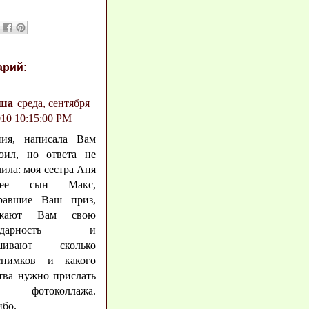
арий:
ша
среда, сентября
010 10:15:00 PM
ния, написала Вам
эил, но ответа не
ила: моя сестра Аня
е сын Макс,
равшие Ваш приз,
ажают Вам свою
годарность и
ашивают сколько
снимков и какого
тва нужно прислать
 фотоколлажа.
ибо.