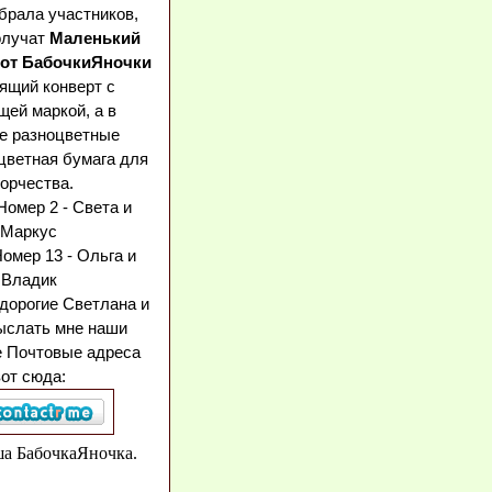
брала участников,
олучат
Маленький
 от БабочкиЯночки
ящий конверт с
ей маркой, а в
е разноцветные
цветная бумага для
орчества.
омер 2 - Света и
Маркус
омер 13 - Ольга и
Владик
дорогие Светлана и
ыслать мне наши
 Почтовые адреса
от сюда:
ша БабочкаЯночка.