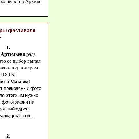
кошках и в Архиве.
ры фестиваля
.
1.
 Артемьева
рада
что ее выбор выпал
иков под номером
ПЯТЬ!
ня и Максим!
т прекрасный фото
ля этого им нужно
 фотографии на
ронный адрес:
va5@gmail.com.
2.