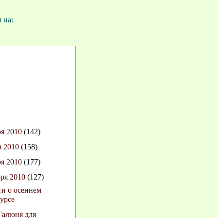
я на:
Комментарии к
щению (Atom)
ря 2010
(142)
я 2010
(158)
ря 2010
(177)
бря 2010
(127)
и о осеннем
урсе
Галюня для