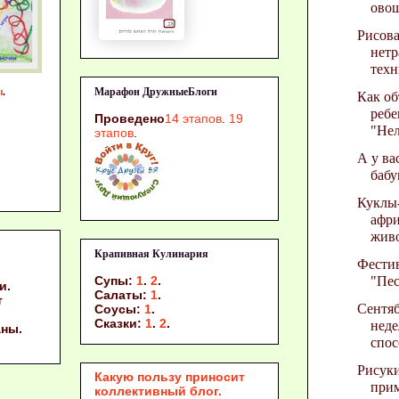
ово
Рисова
нет
техн
Марафон ДружныеБлоги
ы
.
Как об
ребе
Проведено
14 этапов
.
19
"Нел
этапов
.
А у ва
бабу
Куклы
афр
жив
Крапивная Кулинария
Фести
"Пес
Супы:
1
.
2
.
и.
Салаты:
1
.
т
Сентяб
Соусы:
1
.
Сказки:
1
.
2
.
неде
аны.
спос
Рисуки
Какую пользу приносит
прим
коллективный блог.